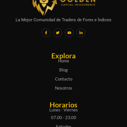
La Mejor Comunidad de Traders de Forex e Índices
F
T
Y
L
a
w
o
i
c
i
u
n
e
t
t
k
b
t
u
e
o
e
b
d
o
r
e
i
Explora
k
n
-
-
Home
f
i
n
Blog
Contacto
Nosotros
Horarios
Lunes - Viernes
07.00 - 23.00
Sabados