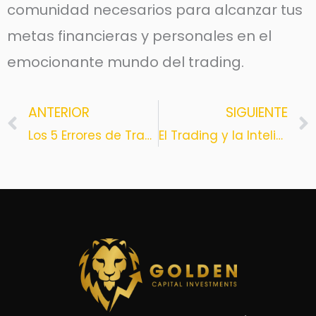
comunidad necesarios para alcanzar tus
metas financieras y personales en el
emocionante mundo del trading.
ANTERIOR
SIGUIENTE
Prev
Los 5 Errores de Trading que te Pueden Arruinar
El Trading y la Inteligencia Artificial: Una Revolución en tus Estrategias