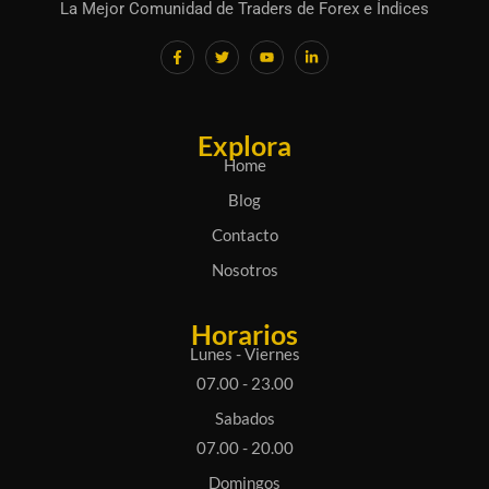
La Mejor Comunidad de Traders de Forex e Índices
F
T
Y
L
a
w
o
i
c
i
u
n
e
t
t
k
b
t
u
e
o
e
b
d
o
r
e
i
Explora
k
n
-
-
Home
f
i
n
Blog
Contacto
Nosotros
Horarios
Lunes - Viernes
07.00 - 23.00
Sabados
07.00 - 20.00
Domingos