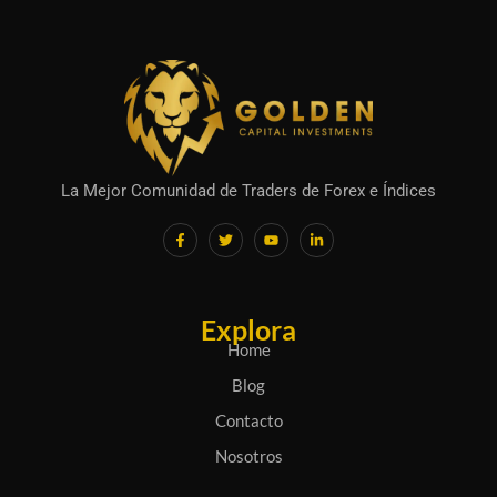
La Mejor Comunidad de Traders de Forex e Índices
F
T
Y
L
a
w
o
i
c
i
u
n
e
t
t
k
b
t
u
e
o
e
b
d
o
r
e
i
Explora
k
n
-
-
Home
f
i
n
Blog
Contacto
Nosotros