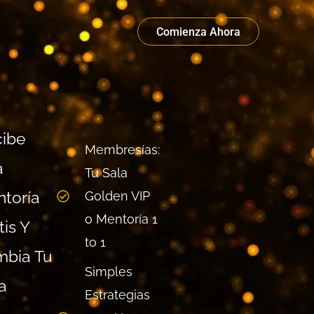
Comienza Ahora
ibe
Membresías:
a
Tu Sala
toría
Golden VIP
o Mentoría 1
tis Y
to 1
bia Tu
Simples
a
Estrategias