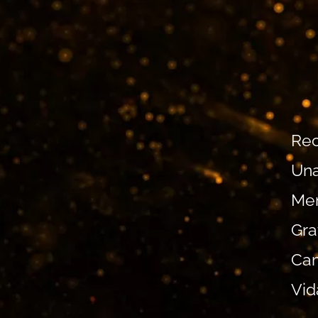
Rec
Un
Men
Gra
Cam
Vid